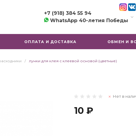
+7 (918) 384 55 94
WhatsApp 40-летия Победы
+7 (918) 384 55 94
г. Краснодар, ул. имени
ОПЛАТА И ДОСТАВКА
ОБМЕН И В
40-летия Победы, 97
Пн-Пт: 09:00-19:00
Сб-Вс: 10:00-19:00
расходники
/
лунки для клея с клеевой основой (цветные)
shop@lashshopkrd.ru
Нет в нали
10 ₽