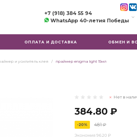
+7 (918) 384 55 94
WhatsApp 40-летия Победы
+7 (918) 384 55 94
г. Краснодар, ул. имени
ОПЛАТА И ДОСТАВКА
ОБМЕН И В
40-летия Победы, 97
Пн-Пт: 09:00-19:00
Сб-Вс: 10:00-19:00
раймер и усилитель клея
/
праймер enigma light 15мл
shop@lashshopkrd.ru
Нет в нали
384.80 ₽
481 ₽
-20%
Экономия
96.20 ₽