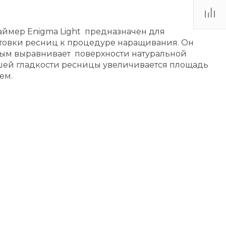
ймер Enigma Light предназначен для
товки ресниц к процедуре наращивания. Он
мым выравнивает поверхности натуральной
ьшей гладкости ресницы увеличивается площадь
ем.
 ещё нет – ваш может стать первым