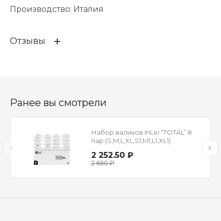
Производство: Италия
Отзывы
Отзывов ещё нет – ваш может стать
первым
Ранее вы смотрели
Набор валиков InLei “TOTAL” 8
пар (S,M,L,XL,S1,M1,L1,XL1)
2 252.50 ₽
2 650 ₽